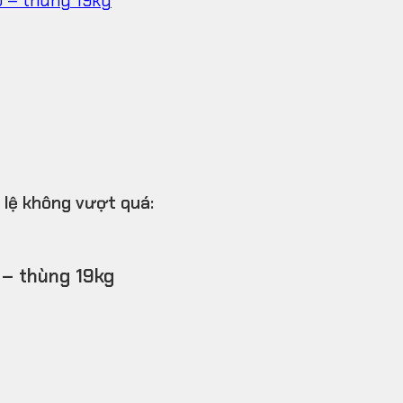
ỉ lệ không vượt quá:
 – thùng 19kg