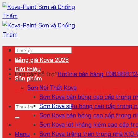
Bỏ
qua
nội
dung
Trang chủ
Bảng giá Kova 2026
Giới thiệu
Bạn cần hỗ trợ?
Hotline bán hàng: 036.888.112
Sản phẩm
Sơn Nội Thất Kova
ĐẠI LÝ CẤP 1 SƠN KOVA CHÍNH HÃNG TẠI HÀ N
Sơn Kova bán bóng cao cấp trong 
Sơn Kova siêu bóng cao cấp trong 
Sơn Kova bán bóng cao cấp trong 
Sơn Kova lót kháng kiềm cao cấp t
Sơn Kova trắng trần trong nhà K10
Menu