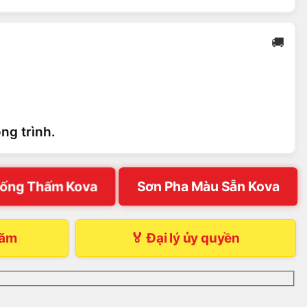
🚚
ng trình.
hống Thấm Kova
Sơn Pha Màu Sẵn Kova
năm
🏅 Đại lý ủy quyền