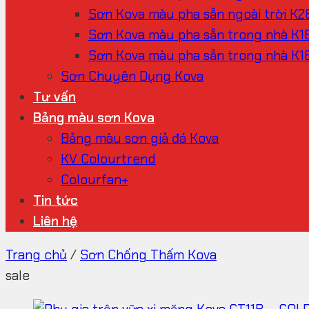
Sơn Kova màu pha sẵn ngoài trời K
Sơn Kova màu pha sẵn trong nhà K
Sơn Kova màu pha sẵn trong nhà K
Sơn Chuyên Dụng Kova
Tư vấn
Bảng màu sơn Kova
Bảng màu sơn giả đá Kova
KV Colourtrend
Colourfan+
Tin tức
Liên hệ
Trang chủ
/
Sơn Chống Thấm Kova
sale