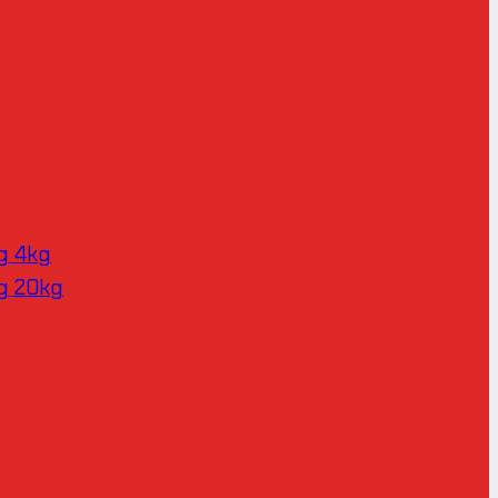
g 4kg
ng 20kg