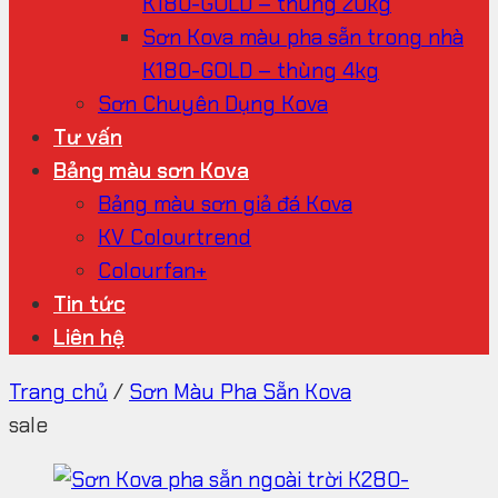
K180-GOLD – thùng 20kg
Sơn Kova màu pha sẵn trong nhà
K180-GOLD – thùng 4kg
Sơn Chuyên Dụng Kova
Tư vấn
Bảng màu sơn Kova
Bảng màu sơn giả đá Kova
KV Colourtrend
Colourfan+
Tin tức
Liên hệ
Trang chủ
/
Sơn Màu Pha Sẵn Kova
sale