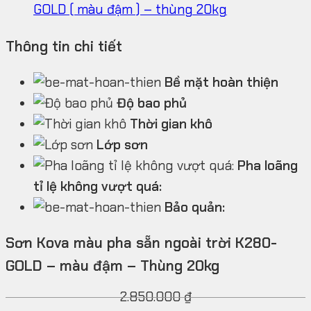
Thông tin chi tiết
Bề mặt hoàn thiện
Độ bao phủ
Thời gian khô
Lớp sơn
Pha loãng
tỉ lệ không vượt quá:
Bảo quản:
Sơn Kova màu pha sẵn ngoài trời K280-
GOLD – màu đậm – Thùng 20kg
2.850.000
₫