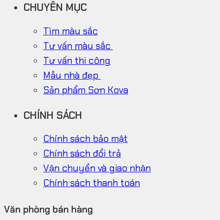
CHUYÊN MỤC
Tìm màu sắc
Tư vấn màu sắc
Tư vấn thi công
Mẫu nhà đẹp
Sản phẩm Sơn Kova
CHÍNH SÁCH
Chính sách bảo mật
Chính sách đổi trả
Vận chuyển và giao nhận
Chính sách thanh toán
Văn phòng bán hàng