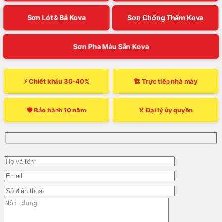
Sơn Lót & Bả Kova
Sơn Chống Thấm Kova
Sơn Pha Màu Sẵn Kova
⚡ Chiết khấu 30-40%
🏗️ Trực tiếp nhà máy
🛡️ Bảo hành 10 năm
🏅 Đại lý ủy quyền