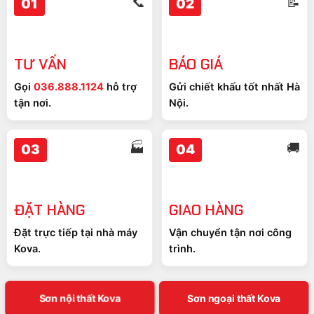
📞
📝
01
02
TƯ VẤN
BÁO GIÁ
Gọi
036.888.1124
hỗ trợ
Gửi chiết khấu tốt nhất Hà
tận nơi.
Nội.
🏭
🚚
03
04
ĐẶT HÀNG
GIAO HÀNG
Đặt trực tiếp tại nhà máy
Vận chuyển tận nơi công
Kova.
trình.
Sơn nội thất Kova
Sơn ngoại thất Kova