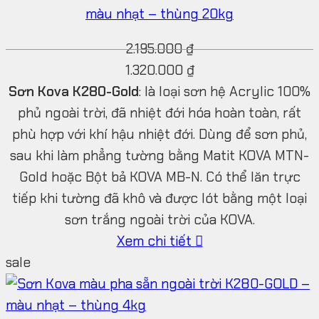
màu nhạt – thùng 20kg
2.195.000
₫
Giá
Giá
1.320.000
₫
gốc
hiện
Sơn Kova K280-Gold
: là loại sơn hệ Acrylic 100%
là:
tại
phủ ngoài trời, đã nhiệt đới hóa hoàn toàn, rất
2.195.000 ₫.
là:
phù hợp với khí hậu nhiệt đới. Dùng để sơn phủ,
1.320.000 ₫.
sau khi làm phẳng tường bằng Matit KOVA MTN-
Gold hoặc Bột bả KOVA MB-N. Có thể lăn trực
tiếp khi tường đã khô và được lót bằng một loại
sơn trắng ngoài trời của KOVA.
Xem chi tiết
sale