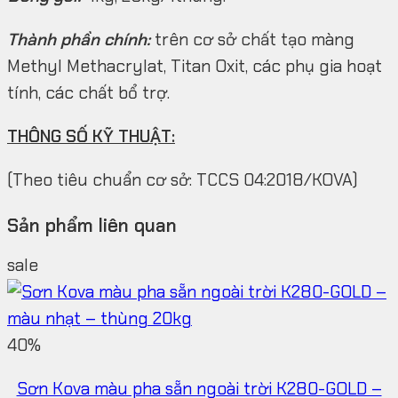
Thành phần chính:
trên cơ sở chất tạo màng
Methyl Methacrylat, Titan Oxit, các phụ gia hoạt
tính, các chất bổ trợ.
THÔNG SỐ KỸ THUẬT:
(Theo tiêu chuẩn cơ sở: TCCS 04:2018/KOVA)
Sản phẩm liên quan
sale
40%
Sơn Kova màu pha sẵn ngoài trời K280-GOLD –