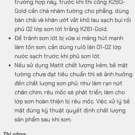
trường hợp này, trước khi thi công K280-
Gold cần chà nhám tường cho phẳng, dùng
bàn chải và khăn ướt vắt khô lau sạch bụi rồi
phủ 02 lớp sơn lót trắng K261-Gold.
Để tránh sơn lót bị vữa xi măng hút mạnh
làm tốn sơn, cần dùng rulô lăn 01-02 lớp
nước sạch trước khi phủ sơn lót.
Nếu sử dụng Matit chất lượng kém, bề mặt
tường chưa đạt tiêu chuẩn thì sẽ ảnh hưởng
đến chất lượng sơn phủ: như làm rạn nứt
chân chim, rêu mốc sẽ phát triển, làm cho
lớp sơn hoàn thiện bị rêu mốc. Việc xử lý bề
mặt đúng kỹ thuật quyết định chất lượng
sản phẩm sau khi sơn.
Thi công
: