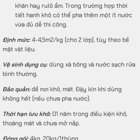
khăn hay rulô ẩm. Trong trường hợp thời
tiết hanh khô có thể pha thêm một ít nước
vừa đủ dễ thi công.
Định mức
:
4-4,5m2/kg (cho 2 lớp), tùy theo bề
mặt vật liệu.
Vệ sinh dụng cụ
:
dùng xà bông và nước sạch rửa
bình thường.
Bảo quản:
để nơi khô, mát. Đậy kín khi dùng
không hết (nếu chưa pha nước).
Thời hạn lưu khô:
01 năm trong điều kiện khô,
thoáng mát và chưa mở nắp.
Đóng gói:
4kg, 20kg/1thùng.