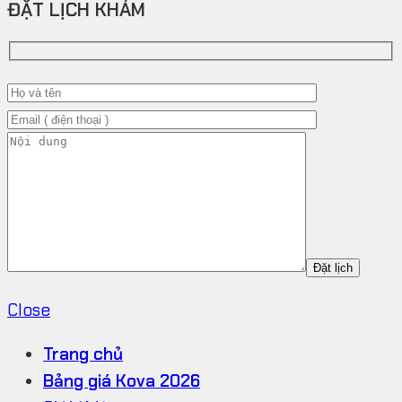
ĐẶT LỊCH KHÁM
Close
Trang chủ
Bảng giá Kova 2026