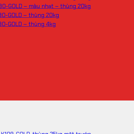
280-GOLD – màu nhạt – thùng 20kg
180-GOLD – thùng 20kg
180-GOLD – thùng 4kg