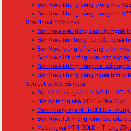
Sơn Kova không bóng trong nhà K2
Sơn Kova không bóng trong nha K7
Sơn Ngoại Thất Kova
Sơn Kova siêu bóng cao cấp ngoài 
Sơn Kova bán bóng cao cấp ngoài t
Sơn Kova trang trí, chống thấm mà
Sơn Kova lót kháng kiềm cao cấp ng
Sơn Kova không bóng cao cấp ngoài
Sơn Kova không bóng ngoài trời K2
Sơn Lót và Bột Bả Kova
Bột bả Kova ngoài trời MB-N – GOLD
Bột bả trong nhà MB-T – Bao 25kg
Matit trong nhà MTT-GOLD – Thùng
Sơn Kova lót kháng kiềm cao cấp t
Matit ngoài MTN-GOLD – Thùng 25k