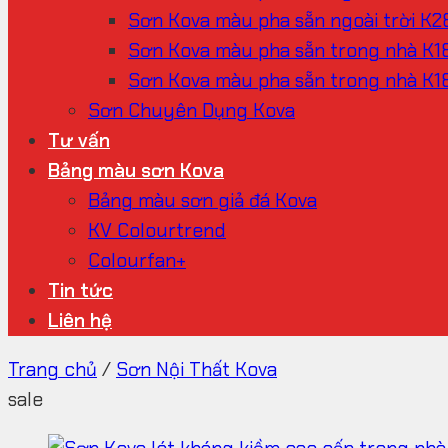
Sơn Kova màu pha sẵn ngoài trời K
Sơn Kova màu pha sẵn trong nhà K
Sơn Kova màu pha sẵn trong nhà K
Sơn Chuyên Dụng Kova
Tư vấn
Bảng màu sơn Kova
Bảng màu sơn giả đá Kova
KV Colourtrend
Colourfan+
Tin tức
Liên hệ
Trang chủ
/
Sơn Nội Thất Kova
sale