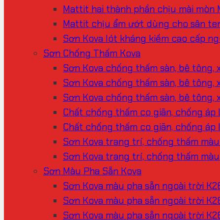
Mattit hai thành phần chịu mài mòn 
Mattit chịu ẩm ướt dùng cho sân te
Sơn Kova lót kháng kiềm cao cấp ng
Sơn Chống Thấm Kova
Sơn Kova chống thấm sàn, bê tông, 
Sơn Kova chống thấm sàn, bê tông, 
Sơn Kova chống thấm sàn, bê tông, 
Chất chống thấm co giãn, chống áp 
Chất chống thấm co giãn, chống áp 
Sơn Kova trang trí, chống thấm màu
Sơn Kova trang trí, chống thấm mà
Sơn Màu Pha Sẵn Kova
Sơn Kova màu pha sẵn ngoài trời 
Sơn Kova màu pha sẵn ngoài trời 
Sơn Kova màu pha sẵn ngoài trời K