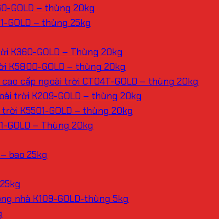
60-GOLD – thùng 20kg
71-GOLD – thùng 25kg
trời K360-GOLD – Thùng 20kg
rời K5800-GOLD – thùng 20kg
u cao cấp ngoài trời CT04T-GOLD – thùng 20kg
oài trời K209-GOLD – thùng 20kg
 trời K5501-GOLD – thùng 20kg
61-GOLD – Thùng 20kg
 – bao 25kg
 25kg
rong nhà K109-GOLD-thùng 5kg
g