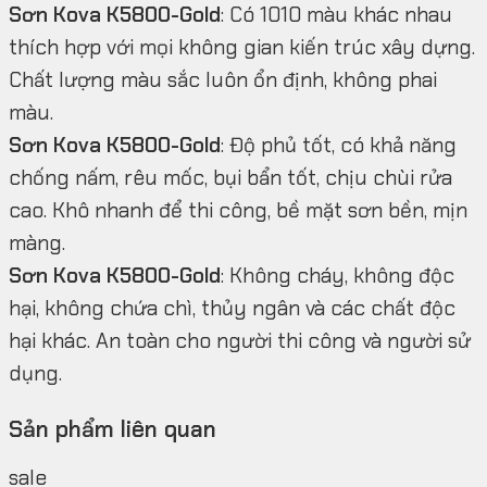
Sơn Kova K5800-Gold
: Có 1010 màu khác nhau
thích hợp với mọi không gian kiến trúc xây dựng.
Chất lượng màu sắc luôn ổn định, không phai
màu.
Sơn Kova K5800-Gold
: Độ phủ tốt, có khả năng
chống nấm, rêu mốc, bụi bẩn tốt, chịu chùi rửa
cao. Khô nhanh để thi công, bề mặt sơn bền, mịn
màng.
Sơn Kova K5800-Gold
: Không cháy, không độc
hại, không chứa chì, thủy ngân và các chất độc
hại khác. An toàn cho người thi công và người sử
dụng.
Sản phẩm liên quan
sale