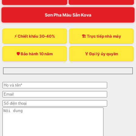
Sơn Pha Màu Sẵn Kova
⚡ Chiết khấu 30-40%
🏗️ Trực tiếp nhà máy
🛡️ Bảo hành 10 năm
🏅 Đại lý ủy quyền