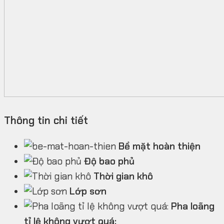
Thông tin chi tiết
Bề mặt hoàn thiện
Độ bao phủ
Thời gian khô
Lớp sơn
Pha loãng
tỉ lệ không vượt quá: