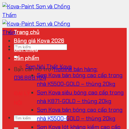
Bỏ
qua
nội
dung
Trang chủ
Bảng giá Kova 2026
Giới thiệu
Sản phẩm
Sơn Nội Thất Kova
Bạn cần hỗ trợ?
Hotline bán hàng:
Sơn Kova bán bóng cao cấp trong
036.888.1124
nhà K5500-GOLD – thùng 20kg
Sơn Kova siêu bóng cao cấp trong
ĐẠI LÝ CẤP 1 SƠN KOVA CHÍNH HÃNG TẠI HÀ
nhà K871-GOLD – thùng 20kg
NỘI
Sơn Kova bán bóng cao cấp trong
nhà K5500-GOLD – thùng 20kg
Sơn Kova lót kháng kiềm cao cấp