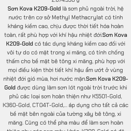
gốc
hiện
Sơn Kova K209-Gold
là sơn phủ ngoài trời, hệ
là:
tại
nước trên cơ sở Methyl Methacrylat có tính
4.245.000 ₫.
là:
kháng kiềm cao, chịu được thời tiết hóa hoàn
2.674.350 ₫.
toàn, rất phù hợp với khí hậu nhiệt đới.
Sơn Kova
K209-Gold
có tác dụng kháng kiềm cao đối với
vôi tự do có mặt trong xi măng, có tính chống
thấm cho bề mặt bê tông xi măng, phù hợp với
mọi điều kiện thời tiết khí hậu ẩm ướt ở vùng
nhiệt đới gió mùa, hơi nước mặn.
Sơn Kova K209-
Gold
được dùng làm sơn lót ngoài trời trước khi
phủ các loại sơn hoàn thiện như K5501-Gold,
K360-Gold, CT04T-Gold,… áp dụng cho tất cả các
bề mặt bên ngoài của tường xây bê tông, xi
măng. Cũng có thể pha màu để làm sơn hoàn