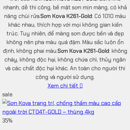
nhanh, dễ thi công, bề mặt sơn mịn màng, có khả
năng chùi rửa.
Sơn Kova K261-Gold
: Có 1010 màu
khác nhau, thích hợp với mọi không gian kiến
trúc. Tuy nhiên, để màng sơn được bền và đẹp
không nên pha màu quá đậm. Màu sắc luôn ổn
định, không phai màu.
Sơn Kova K261-Gold
: không
cháy, không độc hại, không chứa chì, thủy ngân
và các chất độc hại khác. An toàn cho người thi
công và người sử dụng.
Xem chi tiết
sale
35%