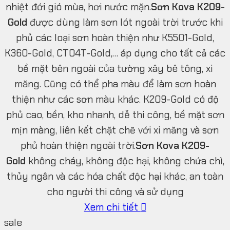
nhiệt đới gió mùa, hơi nước mặn.
Sơn Kova K209-
Gold
được dùng làm sơn lót ngoài trời trước khi
phủ các loại sơn hoàn thiện như K5501-Gold,
K360-Gold, CT04T-Gold,… áp dụng cho tất cả các
bề mặt bên ngoài của tường xây bê tông, xi
măng. Cũng có thể pha màu để làm sơn hoàn
thiện như các sơn màu khác. K209-Gold có độ
phủ cao, bền, kho nhanh, dễ thi công, bề mặt sơn
mịn màng, liên kết chặt chẽ với xi măng và sơn
phủ hoàn thiện ngoài trời.
Sơn Kova K209-
Gold
không cháy, không độc hại, không chứa chì,
thủy ngân và các hóa chất độc hại khác, an toàn
cho người thi công và sử dụng
Xem chi tiết
sale