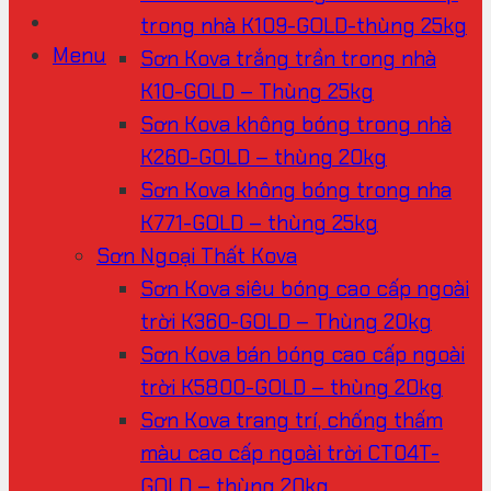
trong nhà K109-GOLD-thùng 25kg
Menu
Sơn Kova trắng trần trong nhà
K10-GOLD – Thùng 25kg
Sơn Kova không bóng trong nhà
K260-GOLD – thùng 20kg
Sơn Kova không bóng trong nha
K771-GOLD – thùng 25kg
Sơn Ngoại Thất Kova
Sơn Kova siêu bóng cao cấp ngoài
trời K360-GOLD – Thùng 20kg
Sơn Kova bán bóng cao cấp ngoài
trời K5800-GOLD – thùng 20kg
Sơn Kova trang trí, chống thấm
màu cao cấp ngoài trời CT04T-
GOLD – thùng 20kg