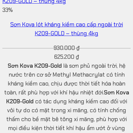
33%
Sơn Kova lót kháng kiềm cao cấp ngoài trời
K209-GOLD – thùng 4kg
930.000
₫
Giá
Giá
625.200
₫
gốc
hiện
Sơn Kova K209-Gold
là sơn phủ ngoài trời, hệ
là:
tại
nước trên cơ sở Methyl Methacrylat có tính
930.000 ₫.
là:
kháng kiềm cao, chịu được thời tiết hóa hoàn
625.200 ₫.
toàn, rất phù hợp với khí hậu nhiệt đới.
Sơn Kova
K209-Gold
có tác dụng kháng kiềm cao đối với
vôi tự do có mặt trong xi măng, có tính chống
thấm cho bề mặt bê tông xi măng, phù hợp với
mọi điều kiện thời tiết khí hậu ẩm ướt ở vùng