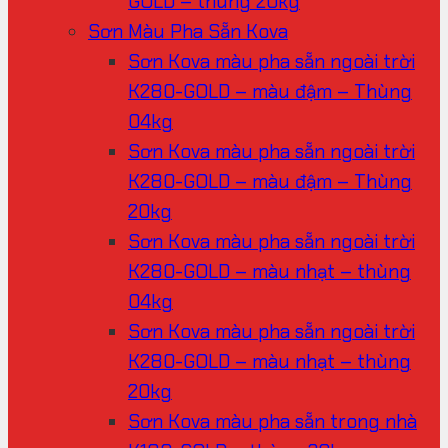
GOLD – thùng 20kg
Sơn Màu Pha Sẵn Kova
Sơn Kova màu pha sẵn ngoài trời
K280-GOLD – màu đậm – Thùng
04kg
Sơn Kova màu pha sẵn ngoài trời
K280-GOLD – màu đậm – Thùng
20kg
Sơn Kova màu pha sẵn ngoài trời
K280-GOLD – màu nhạt – thùng
04kg
Sơn Kova màu pha sẵn ngoài trời
K280-GOLD – màu nhạt – thùng
20kg
Sơn Kova màu pha sẵn trong nhà