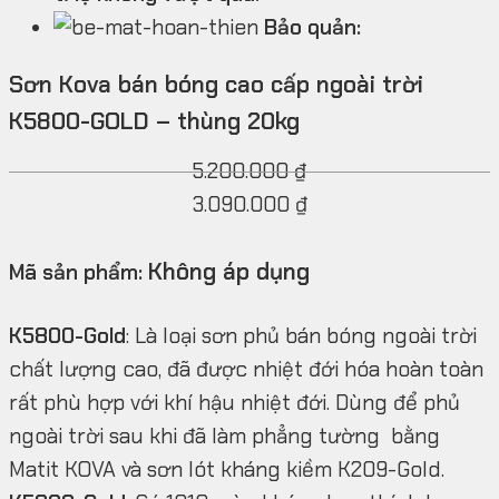
Bảo quản:
Sơn Kova bán bóng cao cấp ngoài trời
K5800-GOLD – thùng 20kg
5.200.000
₫
Giá
Giá
3.090.000
₫
gốc
hiện
là:
tại
Không áp dụng
Mã sản phẩm:
5.200.000 ₫.
là:
3.090.000 ₫.
K5800-Gold
: Là loại sơn phủ bán bóng ngoài trời
chất lượng cao, đã được nhiệt đới hóa hoàn toàn
rất phù hợp với khí hậu nhiệt đới. Dùng để phủ
ngoài trời sau khi đã làm phẳng tường bằng
Matit KOVA và sơn lót kháng kiềm K209-Gold.