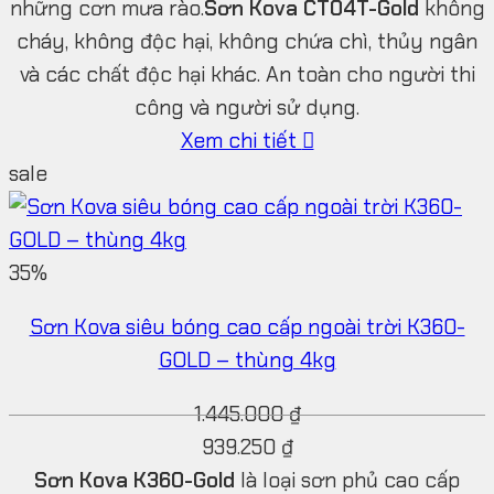
những cơn mưa rào.
Sơn Kova CT04T-Gold
không
cháy, không độc hại, không chứa chì, thủy ngân
và các chất độc hại khác. An toàn cho người thi
công và người sử dụng.
Xem chi tiết
sale
35%
Sơn Kova siêu bóng cao cấp ngoài trời K360-
GOLD – thùng 4kg
1.445.000
₫
Giá
Giá
939.250
₫
gốc
hiện
Sơn Kova K360-Gold
là loại sơn phủ cao cấp