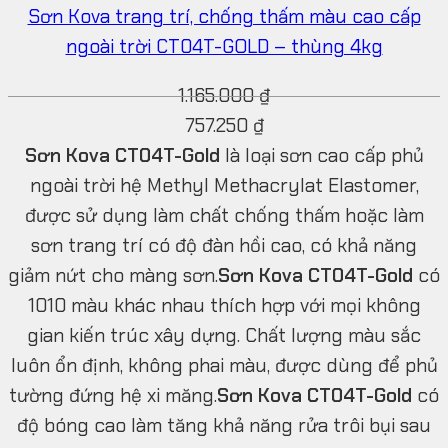
Sơn Kova trang trí, chống thấm màu cao cấp
ngoài trời CT04T-GOLD – thùng 4kg
1.165.000
₫
Giá
Giá
757.250
₫
gốc
hiện
Sơn Kova CT04T-Gold
là loại sơn cao cấp phủ
là:
tại
ngoài trời hệ Methyl Methacrylat Elastomer,
1.165.000 ₫.
là:
được sử dụng làm chất chống thấm hoặc làm
757.250 ₫.
sơn trang trí có độ đàn hồi cao, có khả năng
giảm nứt cho màng sơn.
Sơn Kova CT04T-Gold
có
1010 màu khác nhau thích hợp với mọi không
gian kiến trúc xây dựng. Chất lượng màu sắc
luôn ổn định, không phai màu, được dùng để phủ
tường đứng hệ xi măng.
Sơn Kova CT04T-Gold
có
độ bóng cao làm tăng khả năng rửa trôi bụi sau