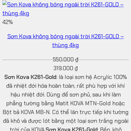
42%
Sơn Kova không bóng ngoài trời K261-GOLD –
thùng 4kg
550.000
₫
Giá
Giá
319.000
₫
gốc
hiện
Sơn Kova K261-Gold
: là loại sơn hệ Acrylic 100%
là:
tại
đã nhiệt đới hóa hoàn toàn, rất phù hợp với khí
550.000 ₫.
là:
hậu nhiệt đới. Dùng để sơn phủ, sau khi làm
319.000 ₫.
phẳng tường bằng Matit KOVA MTN-Gold hoặc
Bột bả KOVA MB-N. Có thể lăn trực tiếp khi tường
đã khô và được lót bằng một loại sơn trắng ngoài
trời của KOVA.
Sơn Kova K261-Gold
: Bền, khô