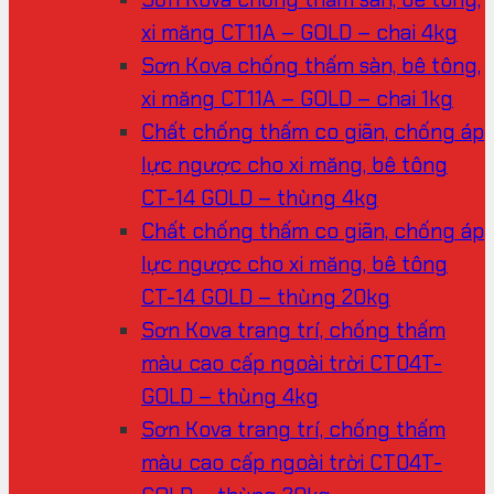
xi măng CT11A – GOLD – chai 4kg
Sơn Kova chống thấm sàn, bê tông,
xi măng CT11A – GOLD – chai 1kg
Chất chống thấm co giãn, chống áp
lực ngược cho xi măng, bê tông
CT-14 GOLD – thùng 4kg
Chất chống thấm co giãn, chống áp
lực ngược cho xi măng, bê tông
CT-14 GOLD – thùng 20kg
Sơn Kova trang trí, chống thấm
màu cao cấp ngoài trời CT04T-
GOLD – thùng 4kg
Sơn Kova trang trí, chống thấm
màu cao cấp ngoài trời CT04T-