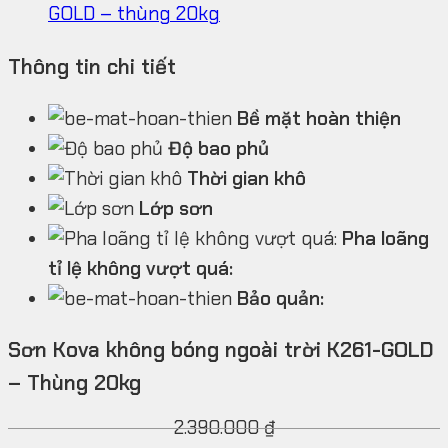
Thông tin chi tiết
Bề mặt hoàn thiện
Độ bao phủ
Thời gian khô
Lớp sơn
Pha loãng
tỉ lệ không vượt quá:
Bảo quản:
Sơn Kova không bóng ngoài trời K261-GOLD
– Thùng 20kg
2.390.000
₫