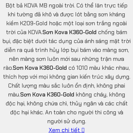
Bột bả KOVA MB ngoài trời. Có thể lăn trực tiếp
khi tường đã khô và được lót bằng sơn kháng
kiềm K209-Gold hoặc một loại sơn trắng ngoài
trời của KOVA.
Sơn Kova K360-Gold
chống bám
bụi, đặc biệt dưới tác dụng của ánh sáng mặt trời
diễn ra quá trình hủy lớp bụi bám vào màng sơn,
nên màng sơn luôn mới sau những trận mưa
rào.
Sơn Kova K360-Gold
có 1010 màu khác nhau,
thích hợp với mọi không gian kiến trúc xây dựng.
Chất lượng màu sắc luôn ổn định, không phai
màu.
Sơn Kova K360-Gold
không cháy, không
độc hại, không chứa chì, thủy ngân và các chất
độc hại khác. An toàn cho người thi công và
người sử dụng.
Xem chi tiết