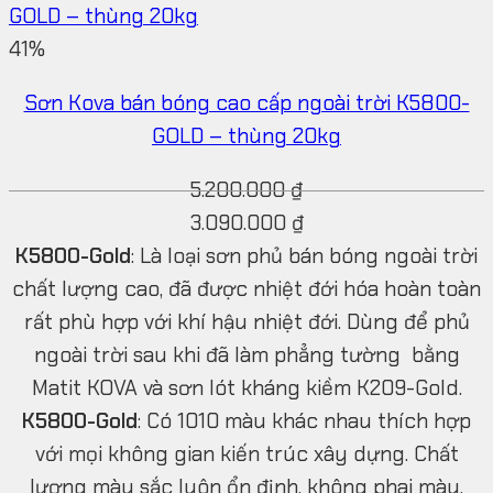
41%
Sơn Kova bán bóng cao cấp ngoài trời K5800-
GOLD – thùng 20kg
5.200.000
₫
Giá
Giá
3.090.000
₫
gốc
hiện
K5800-Gold
: Là loại sơn phủ bán bóng ngoài trời
là:
tại
chất lượng cao, đã được nhiệt đới hóa hoàn toàn
5.200.000 ₫.
là:
rất phù hợp với khí hậu nhiệt đới. Dùng để phủ
3.090.000 ₫.
ngoài trời sau khi đã làm phẳng tường bằng
Matit KOVA và sơn lót kháng kiềm K209-Gold.
K5800-Gold
: Có 1010 màu khác nhau thích hợp
với mọi không gian kiến trúc xây dựng. Chất
lượng màu sắc luôn ổn định, không phai màu.