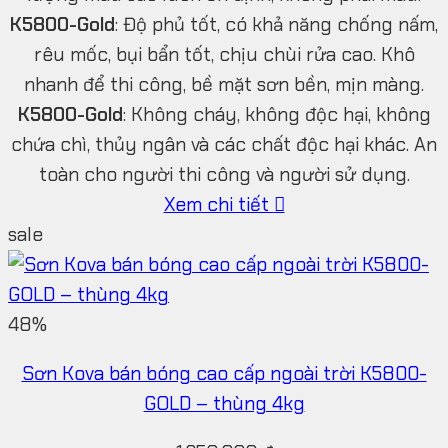
K5800-Gold
: Độ phủ tốt, có khả năng chống nấm,
rêu mốc, bụi bẩn tốt, chịu chùi rửa cao. Khô
nhanh để thi công, bề mặt sơn bền, mịn màng.
K5800-Gold
: Không cháy, không độc hại, không
chứa chì, thủy ngân và các chất độc hại khác. An
toàn cho người thi công và người sử dụng.
Xem chi tiết
sale
48%
Sơn Kova bán bóng cao cấp ngoài trời K5800-
GOLD – thùng 4kg