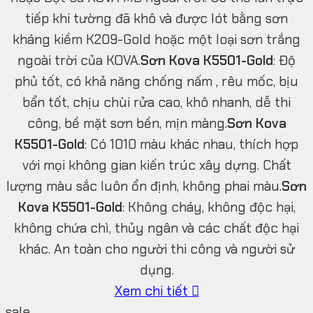
tiếp khi tường đã khô và được lót bằng sơn
kháng kiềm K209-Gold hoặc một loại sơn trắng
ngoài trời của KOVA.
Sơn Kova K5501-Gold
: Độ
phủ tốt, có khả năng chống nấm , rêu mốc, bịu
bẩn tốt, chịu chùi rửa cao, khô nhanh, dễ thi
công, bề mặt sơn bền, mịn màng.
Sơn Kova
K5501-Gold
: Có 1010 màu khác nhau, thích hợp
với mọi không gian kiến trúc xây dựng. Chất
lượng màu sắc luôn ổn định, không phai màu.
Sơn
Kova K5501-Gold
: Không cháy, không độc hại,
không chứa chì, thủy ngân và các chất độc hại
khác. An toàn cho người thi công và người sử
dụng.
Xem chi tiết
sale