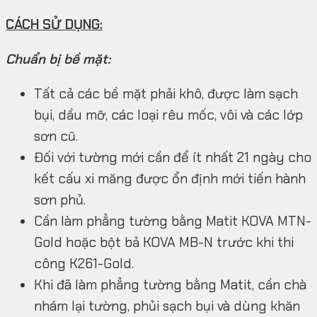
CÁCH SỬ DỤNG:
Chuẩn bị bề mặt:
Tất cả các bề mặt phải khô, được làm sạch
bụi, dầu mỡ, các loại rêu mốc, vôi và các lớp
sơn cũ.
Đối với tường mới cần để ít nhất 21 ngày cho
kết cấu xi măng được ổn định mới tiến hành
sơn phủ.
Cần làm phẳng tường bằng Matit KOVA MTN-
Gold hoặc bột bả KOVA MB-N trước khi thi
công K261-Gold.
Khi đã làm phẳng tường bằng Matit, cần chà
nhám lại tường, phủi sạch bụi và dùng khăn