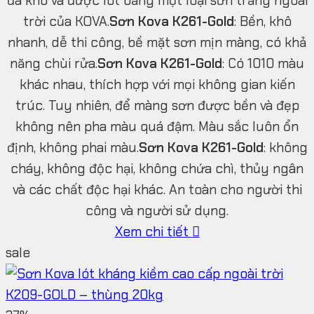
đã khô và được lót bằng một loại sơn trắng ngoài
trời của KOVA.
Sơn Kova K261-Gold
: Bền, khô
nhanh, dễ thi công, bề mặt sơn mịn màng, có khả
năng chùi rửa.
Sơn Kova K261-Gold
: Có 1010 màu
khác nhau, thích hợp với mọi không gian kiến
trúc. Tuy nhiên, để màng sơn được bền và đẹp
không nên pha màu quá đậm. Màu sắc luôn ổn
định, không phai màu.
Sơn Kova K261-Gold
: không
cháy, không độc hại, không chứa chì, thủy ngân
và các chất độc hại khác. An toàn cho người thi
công và người sử dụng.
Xem chi tiết
sale