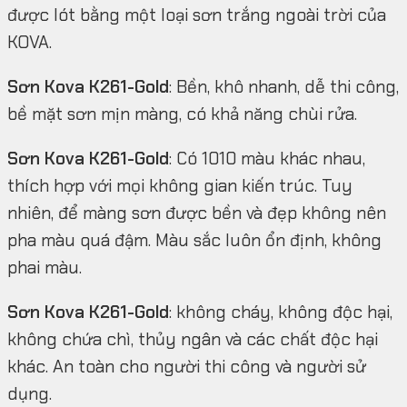
được lót bằng một loại sơn trắng ngoài trời của
KOVA.
Sơn Kova K261-Gold
: Bền, khô nhanh, dễ thi công,
bề mặt sơn mịn màng, có khả năng chùi rửa.
Sơn Kova K261-Gold
: Có 1010 màu khác nhau,
thích hợp với mọi không gian kiến trúc. Tuy
nhiên, để màng sơn được bền và đẹp không nên
pha màu quá đậm. Màu sắc luôn ổn định, không
phai màu.
Sơn Kova K261-Gold
: không cháy, không độc hại,
không chứa chì, thủy ngân và các chất độc hại
khác. An toàn cho người thi công và người sử
dụng.