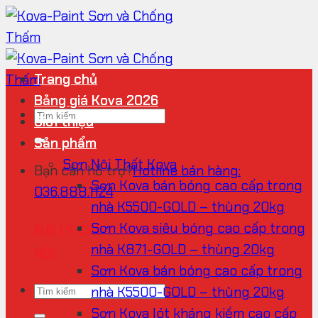
Bỏ
qua
nội
dung
Trang chủ
Bảng giá Kova 2026
Giới thiệu
Sản phẩm
Sơn Nội Thất Kova
Bạn cần hỗ trợ?
Hotline bán hàng:
Sơn Kova bán bóng cao cấp trong
036.888.1124
nhà K5500-GOLD – thùng 20kg
Sơn Kova siêu bóng cao cấp trong
ĐẠI LÝ CẤP 1 SƠN KOVA CHÍNH HÃNG TẠI HÀ
nhà K871-GOLD – thùng 20kg
NỘI
Sơn Kova bán bóng cao cấp trong
nhà K5500-GOLD – thùng 20kg
Sơn Kova lót kháng kiềm cao cấp