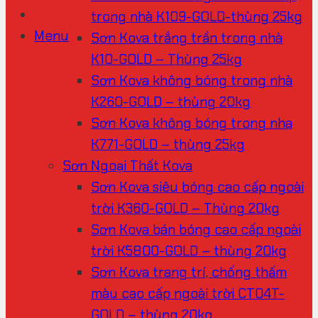
trong nhà K109-GOLD-thùng 25kg
Menu
Sơn Kova trắng trần trong nhà
K10-GOLD – Thùng 25kg
Sơn Kova không bóng trong nhà
K260-GOLD – thùng 20kg
Sơn Kova không bóng trong nha
K771-GOLD – thùng 25kg
Sơn Ngoại Thất Kova
Sơn Kova siêu bóng cao cấp ngoài
trời K360-GOLD – Thùng 20kg
Sơn Kova bán bóng cao cấp ngoài
trời K5800-GOLD – thùng 20kg
Sơn Kova trang trí, chống thấm
màu cao cấp ngoài trời CT04T-
GOLD – thùng 20kg