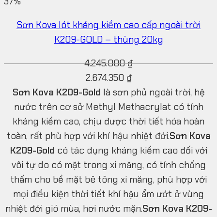
37%
Sơn Kova lót kháng kiềm cao cấp ngoài trời
K209-GOLD – thùng 20kg
4.245.000
₫
Giá
Giá
2.674.350
₫
gốc
hiện
Sơn Kova K209-Gold
là sơn phủ ngoài trời, hệ
là:
tại
nước trên cơ sở Methyl Methacrylat có tính
4.245.000 ₫.
là:
kháng kiềm cao, chịu được thời tiết hóa hoàn
2.674.350 ₫.
toàn, rất phù hợp với khí hậu nhiệt đới.
Sơn Kova
K209-Gold
có tác dụng kháng kiềm cao đối với
vôi tự do có mặt trong xi măng, có tính chống
thấm cho bề mặt bê tông xi măng, phù hợp với
mọi điều kiện thời tiết khí hậu ẩm ướt ở vùng
nhiệt đới gió mùa, hơi nước mặn.
Sơn Kova K209-