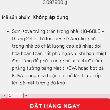
Giá
Giá
2.097.900
₫
gốc
hiện
là:
tại
Không áp dụng
Mã sản phẩm:
3.330.000 ₫.
là:
2.097.900 ₫.
Sơn Kova trắng trần trong nhà K10-GOLD –
thùng 25kg : Là loại sơn hệ Acrylic, phủ
trong nhà có chất lượng cao, đã nhiệt đới
hóa hoàn toàn, rất phù hợp với khí hậu nhiệt
đới. Dùng để phủ trong nhà sau khi đã làm
phẳng tường bằng Matit KOVA hoặc bột bả
KOVA trong nhà hoặc có thể lăn trực tiếp
lên bề mặt tường đã khô.
Số
lượng