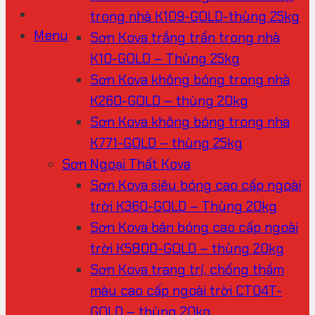
trong nhà K109-GOLD-thùng 25kg
Menu
Sơn Kova trắng trần trong nhà
K10-GOLD – Thùng 25kg
Sơn Kova không bóng trong nhà
K260-GOLD – thùng 20kg
Sơn Kova không bóng trong nha
K771-GOLD – thùng 25kg
Sơn Ngoại Thất Kova
Sơn Kova siêu bóng cao cấp ngoài
trời K360-GOLD – Thùng 20kg
Sơn Kova bán bóng cao cấp ngoài
trời K5800-GOLD – thùng 20kg
Sơn Kova trang trí, chống thấm
màu cao cấp ngoài trời CT04T-
GOLD – thùng 20kg