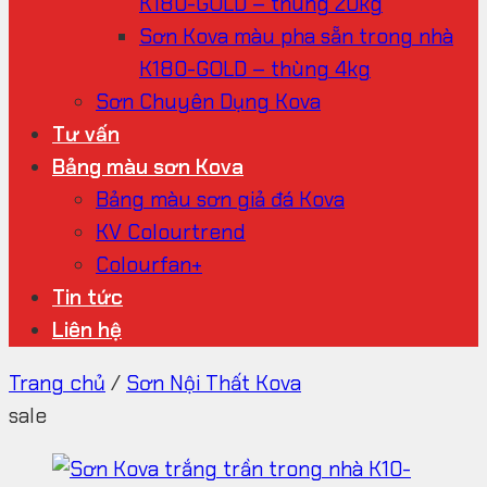
K180-GOLD – thùng 20kg
Sơn Kova màu pha sẵn trong nhà
K180-GOLD – thùng 4kg
Sơn Chuyên Dụng Kova
Tư vấn
Bảng màu sơn Kova
Bảng màu sơn giả đá Kova
KV Colourtrend
Colourfan+
Tin tức
Liên hệ
Trang chủ
/
Sơn Nội Thất Kova
sale