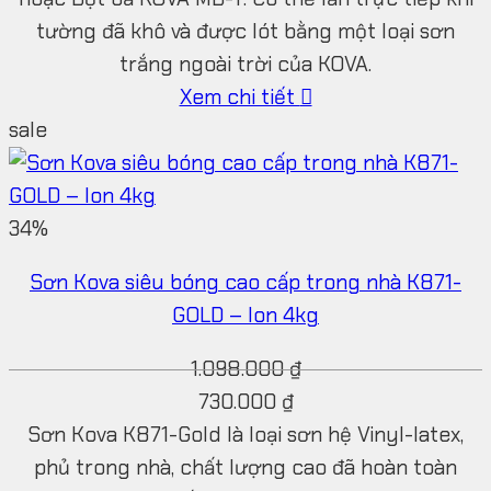
tường đã khô và được lót bằng một loại sơn
trắng ngoài trời của KOVA.
Xem chi tiết
sale
34%
Sơn Kova siêu bóng cao cấp trong nhà K871-
GOLD – lon 4kg
1.098.000
₫
Giá
Giá
730.000
₫
gốc
hiện
Sơn Kova K871-Gold là loại sơn hệ Vinyl-latex,
là:
tại
phủ trong nhà, chất lượng cao đã hoàn toàn