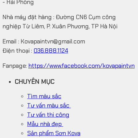
- Hải Phòng
Nhà máy đặt hàng : Đường CN6 Cụm công
nghiệp Từ Liêm, P. Xuân Phương, TP Hà Nội
Email : Kovapaintvn@gmail.com
Điện thoại :
036.888.1124
Fanpage:
https://www.facebook.com/kovapaintvn
CHUYÊN MỤC
Tìm màu sắc
Tư vấn màu sắc
Tư vấn thi công
Mẫu nhà đẹp
Sản phẩm Sơn Kova