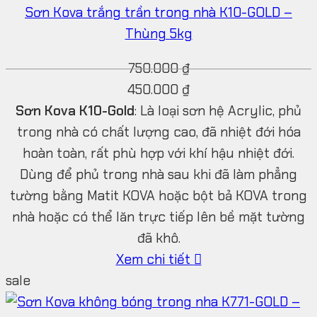
Sơn Kova trắng trần trong nhà K10-GOLD –
Thùng 5kg
750.000
₫
Giá
Giá
450.000
₫
gốc
hiện
Sơn Kova K10-Gold
: Là loại sơn hệ Acrylic, phủ
là:
tại
trong nhà có chất lượng cao, đã nhiệt đới hóa
750.000 ₫.
là:
hoàn toàn, rất phù hợp với khí hậu nhiệt đới.
450.000 ₫.
Dùng để phủ trong nhà sau khi đã làm phẳng
tường bằng Matit KOVA hoặc bột bả KOVA trong
nhà hoặc có thể lăn trực tiếp lên bề mặt tường
đã khô.
Xem chi tiết
sale