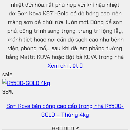
5.175.000 ₫.
là:
nhiệt đới hóa, rất phù hợp với khí hậu nhiệt
3.260.250 ₫.
đới.Sơn Kova K871-Gold có độ bóng cao, nên
màng sơn dễ chùi rửa, luôn mới. Dùng để sơn
phủ, công trình sang trọng, trang trí lộng lẫy,
khánh tiết hoặc nơi cần độ sạch cao như bệnh
viện, phỏng mổ,… sau khi đã làm phẳng tường
bằng Mattit KOVA hoặc Bột bả KOVA trong nhà.
Xem chi tiết
sale
38%
Sơn Kova bán bóng cao cấp trong nhà K5500-
GOLD – Thùng 4kg
880.000
₫