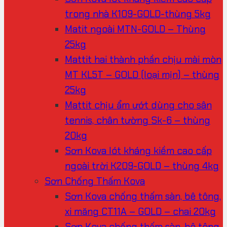
trong nhà K109-GOLD-thùng 5kg
Matit ngoài MTN-GOLD – Thùng
25kg
Mattit hai thành phần chịu mài mòn
MT KL5T – GOLD (loại mịn) – thùng
25kg
Mattit chịu ẩm ướt dùng cho sân
tennis, chân tường Sk-6 – thùng
20kg
Sơn Kova lót kháng kiềm cao cấp
ngoài trời K209-GOLD – thùng 4kg
Sơn Chống Thấm Kova
Sơn Kova chống thấm sàn, bê tông,
xi măng CT11A – GOLD – chai 20kg
Sơn Kova chống thấm sàn, bê tông,