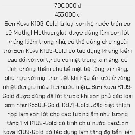
700.000
₫
Giá
Giá
455.000
₫
gốc
hiện
Sơn Kova K109-Gold là loại sơn hệ nước trên cơ
là:
tại
sở Methyl Methacrylat, được dùng làm sơn lót
700.000 ₫.
là:
kháng kiềm trong nhà, có thể dùng cho ngoài
455.000 ₫.
trời.Sơn Kova K109-Gold có tác dụng kháng kiềm
cao đối với vôi tự do có mặt trong xi măng, có
tính chống thấm cho bề mặt bê tông, xi măng,
phù hợp với mọi thời tiết khí hậu ẩm ướt ở vùng
nhiệt đới gió mùa, hơi nước mặn,…Sơn Kova K109-
Gold được dùng để lót trước khi sơn phủ các loại
sơn như K5500-Gold, K871-Gold,…đặc biệt thích
hợp làm sơn lót cho các tường ẩm như tường
tầng 1 vì K109-Gold có tính chịu nước cao.Sơn
Kova K109-Gold có tác dụng làm tăng độ bền liên