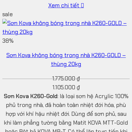
Xem chi tiết
sale
38%
Sơn Kova không bóng trong nhà K260-GOLD –
thùng 20kg
1.775.000
₫
Giá
Giá
1.105.000
₫
gốc
hiện
Sơn Kova K260-Gold
: là loại sơn hệ Acrylic 100%
là:
tại
phủ trong nhà, đã hoàn toàn nhiệt đới hóa, phù
1.775.000 ₫.
là:
hợp với khí hậu nhiệt đới. Dùng để sơn phủ, sau
1.105.000 ₫.
khi làm phẳng tường bằng Matit KOVA MTT-Gold
hoặc Bột bả KOVA MB-T. Có thể lăn trực tiếp khi