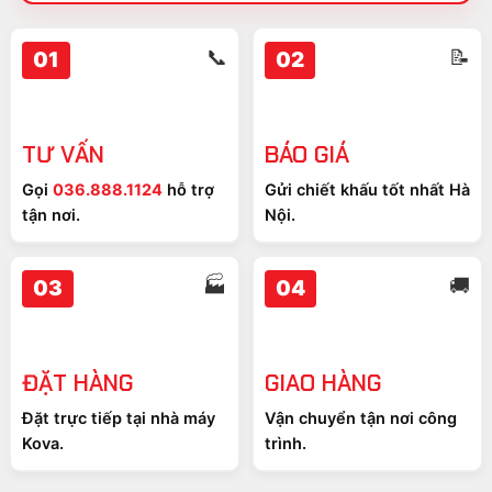
📞
📝
01
02
TƯ VẤN
BÁO GIÁ
Gọi
036.888.1124
hỗ trợ
Gửi chiết khấu tốt nhất Hà
tận nơi.
Nội.
🏭
🚚
03
04
ĐẶT HÀNG
GIAO HÀNG
Đặt trực tiếp tại nhà máy
Vận chuyển tận nơi công
Kova.
trình.