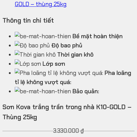
Thông tin chi tiết
Bề mặt hoàn thiện
Độ bao phủ
Thời gian khô
Lớp sơn
Pha loãng
tỉ lệ không vượt quá:
Bảo quản:
Sơn Kova trắng trần trong nhà K10-GOLD –
Thùng 25kg
3.330.000
₫