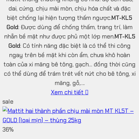
470.000 ₫.
dai, cứng, chịu mài mòn, chịu hóa chất và đặc
biệt chống lại hiện tượng thấm ngược.
MT-KL5
Gold
: Được dùng để chống thấm, trang trí, làm
nhẵn bề mặt như được phủ một lớp men.
MT-KL5
Gold
: Có tính năng đặc biệt là có thể thi công
ngay trên bề mặt khi còn ẩm, chưa khô hoàn
toàn của xi măng bê tông, gạch… đồng thời cũng
có thể dùng để trám trét vết nứt cho bê tông, xi
măng, gỗ,….
Xem chi tiết
sale
36%