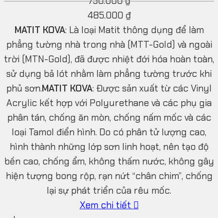
750.000
₫
Giá
Giá
485.000
₫
gốc
hiện
MATIT KOVA
: Là loại Matit thông dụng để làm
là:
tại
phẳng tường nhà trong nhà (MTT-Gold) và ngoài
750.000 ₫.
là:
trời (MTN-Gold), đã được nhiệt đới hóa hoàn toàn,
485.000 ₫.
sử dụng bả lót nhằm làm phẳng tường trước khi
phủ sơn.
MATIT KOVA
: Được sản xuất từ các Vinyl
Acrylic kết hợp với Polyurethane và các phụ gia
phân tán, chống ăn mòn, chống nấm mốc và các
loại Tamol điển hình. Do có phân tử lượng cao,
hình thành những lớp sơn linh hoạt, nên tạo độ
bền cao, chống ẩm, không thấm nước, không gây
hiện tượng bong rộp, rạn nứt “chân chim”, chống
lại sự phát triển của rêu mốc.
Xem chi tiết