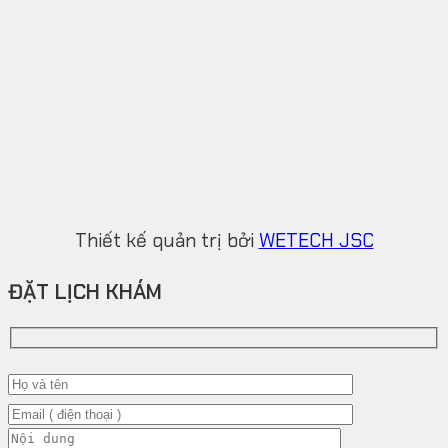
Thiết kế quản trị bởi
WETECH JSC
ĐẶT LỊCH KHÁM