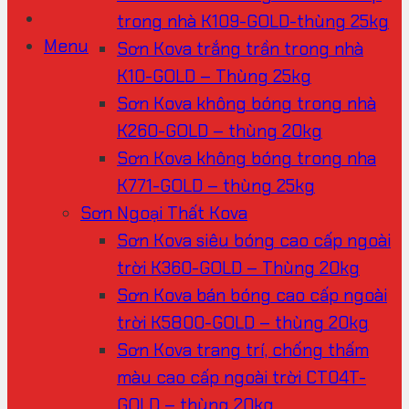
trong nhà K109-GOLD-thùng 25kg
Menu
Sơn Kova trắng trần trong nhà
K10-GOLD – Thùng 25kg
Sơn Kova không bóng trong nhà
K260-GOLD – thùng 20kg
Sơn Kova không bóng trong nha
K771-GOLD – thùng 25kg
Sơn Ngoại Thất Kova
Sơn Kova siêu bóng cao cấp ngoài
trời K360-GOLD – Thùng 20kg
Sơn Kova bán bóng cao cấp ngoài
trời K5800-GOLD – thùng 20kg
Sơn Kova trang trí, chống thấm
màu cao cấp ngoài trời CT04T-
GOLD – thùng 20kg