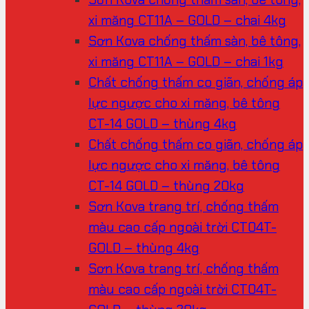
xi măng CT11A – GOLD – chai 4kg
Sơn Kova chống thấm sàn, bê tông,
xi măng CT11A – GOLD – chai 1kg
Chất chống thấm co giãn, chống áp
lực ngược cho xi măng, bê tông
CT-14 GOLD – thùng 4kg
Chất chống thấm co giãn, chống áp
lực ngược cho xi măng, bê tông
CT-14 GOLD – thùng 20kg
Sơn Kova trang trí, chống thấm
màu cao cấp ngoài trời CT04T-
GOLD – thùng 4kg
Sơn Kova trang trí, chống thấm
màu cao cấp ngoài trời CT04T-