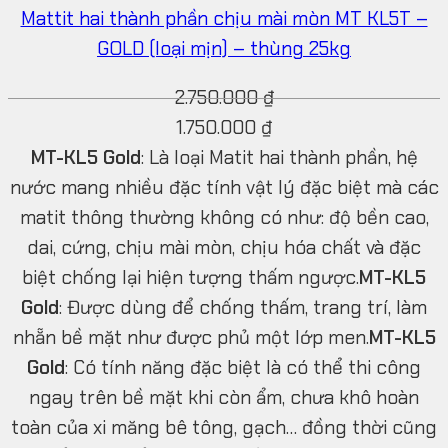
Mattit hai thành phần chịu mài mòn MT KL5T –
GOLD (loại mịn) – thùng 25kg
2.750.000
₫
Giá
Giá
1.750.000
₫
gốc
hiện
MT-KL5 Gold
: Là loại Matit hai thành phần, hệ
là:
tại
nước mang nhiều đặc tính vật lý đặc biệt mà các
2.750.000 ₫.
là:
matit thông thường không có như: độ bền cao,
1.750.000 ₫.
dai, cứng, chịu mài mòn, chịu hóa chất và đặc
biệt chống lại hiện tượng thấm ngược.
MT-KL5
Gold
: Được dùng để chống thấm, trang trí, làm
nhẵn bề mặt như được phủ một lớp men.
MT-KL5
Gold
: Có tính năng đặc biệt là có thể thi công
ngay trên bề mặt khi còn ẩm, chưa khô hoàn
toàn của xi măng bê tông, gạch… đồng thời cũng