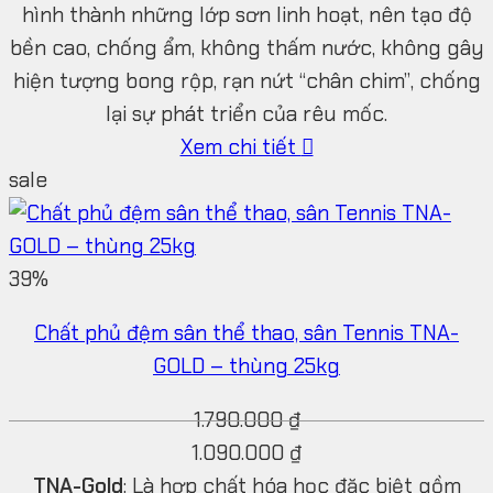
hình thành những lớp sơn linh hoạt, nên tạo độ
bền cao, chống ẩm, không thấm nước, không gây
hiện tượng bong rộp, rạn nứt “chân chim”, chống
lại sự phát triển của rêu mốc.
Xem chi tiết
sale
39%
Chất phủ đệm sân thể thao, sân Tennis TNA-
GOLD – thùng 25kg
1.790.000
₫
Giá
Giá
1.090.000
₫
gốc
hiện
TNA-Gold
: Là hợp chất hóa học đặc biệt gồm