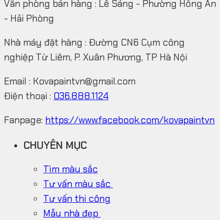
Văn phòng bán hàng : Lê Sáng - Phường Hồng An
- Hải Phòng
Nhà máy đặt hàng : Đường CN6 Cụm công
nghiệp Từ Liêm, P. Xuân Phương, TP Hà Nội
Email : Kovapaintvn@gmail.com
Điện thoại :
036.888.1124
Fanpage:
https://www.facebook.com/kovapaintvn
CHUYÊN MỤC
Tìm màu sắc
Tư vấn màu sắc
Tư vấn thi công
Mẫu nhà đẹp