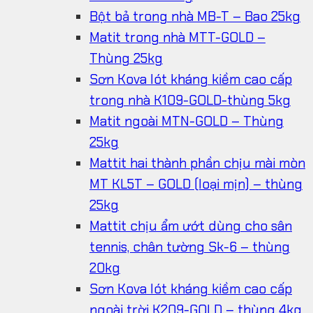
Bột bả trong nhà MB-T – Bao 25kg
Matit trong nhà MTT-GOLD –
Thùng 25kg
Sơn Kova lót kháng kiềm cao cấp
trong nhà K109-GOLD-thùng 5kg
Matit ngoài MTN-GOLD – Thùng
25kg
Mattit hai thành phần chịu mài mòn
MT KL5T – GOLD (loại mịn) – thùng
25kg
Mattit chịu ẩm ướt dùng cho sân
tennis, chân tường Sk-6 – thùng
20kg
Sơn Kova lót kháng kiềm cao cấp
ngoài trời K209-GOLD – thùng 4kg