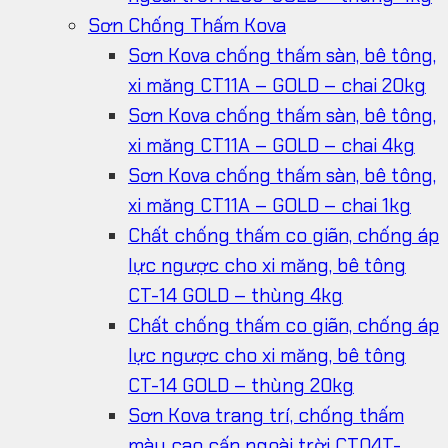
Sơn Chống Thấm Kova
Sơn Kova chống thấm sàn, bê tông,
xi măng CT11A – GOLD – chai 20kg
Sơn Kova chống thấm sàn, bê tông,
xi măng CT11A – GOLD – chai 4kg
Sơn Kova chống thấm sàn, bê tông,
xi măng CT11A – GOLD – chai 1kg
Chất chống thấm co giãn, chống áp
lực ngược cho xi măng, bê tông
CT-14 GOLD – thùng 4kg
Chất chống thấm co giãn, chống áp
lực ngược cho xi măng, bê tông
CT-14 GOLD – thùng 20kg
Sơn Kova trang trí, chống thấm
màu cao cấp ngoài trời CT04T-