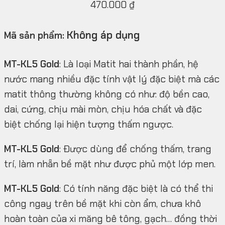
Giá
Giá
470.000
₫
gốc
hiện
là:
tại
Không áp dụng
Mã sản phẩm:
850.000 ₫.
là:
470.000 ₫.
MT-KL5 Gold
: Là loại Matit hai thành phần, hệ
nước mang nhiều đặc tính vật lý đặc biệt mà các
matit thông thường không có như: độ bền cao,
dai, cứng, chịu mài mòn, chịu hóa chất và đặc
biệt chống lại hiện tượng thấm ngược.
MT-KL5 Gold
: Được dùng để chống thấm, trang
trí, làm nhẵn bề mặt như được phủ một lớp men.
MT-KL5 Gold
: Có tính năng đặc biệt là có thể thi
công ngay trên bề mặt khi còn ẩm, chưa khô
hoàn toàn của xi măng bê tông, gạch… đồng thời