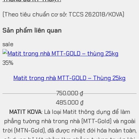
(Theo tiêu chuẩn cơ sở: TCCS 26:2018/KOVA)
Sản phẩm liên quan
sale
35%
Matit trong nhà MTT-GOLD – Thùng 25kg
750.000
₫
Giá
Giá
485.000
₫
gốc
hiện
MATIT KOVA
: Là loại Matit thông dụng để làm
là:
tại
phẳng tường nhà trong nhà (MTT-Gold) và ngoài
750.000 ₫.
là:
trời (MTN-Gold), đã được nhiệt đới hóa hoàn toàn,