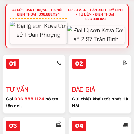
🏠
🌳
5 thợ uy tín
5 thợ uy tín
CƠ SỞ 1: ĐAN PHƯỢNG - HÀ NỘI -
CƠ SỞ 2: 97 TRẦN BÌNH - MỸ ĐÌNH
Nam Định
Thái Bình
🏭
🌿
ĐIỆN THOẠI : 036.888.1124
- TỪ LIÊM - ĐIỆN THOẠI :
5 thợ uy tín
5 thợ uy tín
036.888.1124
Hưng Yên
Thanh Hóa
🌸
🏢
5 thợ uy tín
5 thợ uy tín
✅ Danh sách thợ đã được xác minh bởi Kova Paint · Bấm vào mắt để xem số
điện thoại
📞
📝
01
02
TƯ VẤN
BÁO GIÁ
Gọi
036.888.1124
hỗ trợ
Gửi chiết khấu tốt nhất Hà
tận nơi.
Nội.
🏭
🚚
03
04