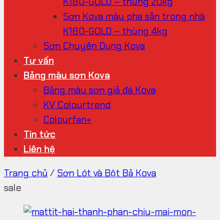
K180-GOLD – thùng 20kg
Sơn Kova màu pha sẵn trong nhà
K180-GOLD – thùng 4kg
Sơn Chuyên Dụng Kova
Tư vấn
Bảng màu sơn Kova
Bảng màu sơn giả đá Kova
KV Colourtrend
Colourfan+
Tin tức
Liên hệ
Trang chủ
/
Sơn Lót và Bột Bả Kova
sale