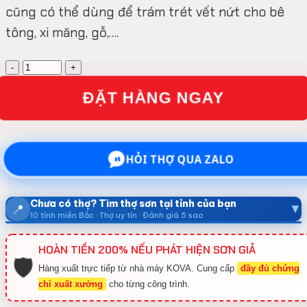
cũng có thể dùng để trám trét vết nứt cho bê
tông, xi măng, gỗ,….
Số
lượng
HỎI THỢ QUA ZALO
Chưa có thợ? Tìm thợ sơn tại tỉnh của bạn
▼
📍
10 tỉnh miền Bắc · Thợ uy tín · Đánh giá 5 sao
🔎 Chọn tỉnh / thành phố của bạn
Hà Nội
Hải Phòng
🏦
⚓
HOÀN TIỀN 200% NẾU PHÁT HIỆN SƠN GIẢ
5 thợ uy tín
5 thợ uy tín
🛡️
Hàng xuất trực tiếp từ nhà máy KOVA. Cung cấp
đầy đủ chứng
Hải Dương
Quảng Ninh
🏛
⛰
5 thợ uy tín
5 thợ uy tín
chỉ xuất xưởng
cho từng công trình.
Bắc Ninh
Bắc Giang