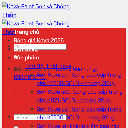
Bỏ
qua
nội
dung
Trang chủ
Bảng giá Kova 2026
Giới thiệu
Sản phẩm
Sơn Nội Thất Kova
Bạn cần hỗ trợ?
Hotline bán hàng:
Sơn Kova bán bóng cao cấp trong
036.888.1124
nhà K5500-GOLD – thùng 20kg
Sơn Kova siêu bóng cao cấp trong
ĐẠI LÝ CẤP 1 SƠN KOVA CHÍNH HÃNG TẠI HÀ
nhà K871-GOLD – thùng 20kg
NỘI
Sơn Kova bán bóng cao cấp trong
nhà K5500-GOLD – thùng 20kg
Sơn Kova lót kháng kiềm cao cấp