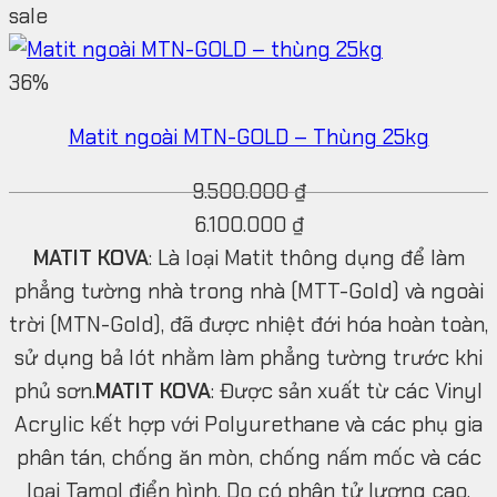
sale
36%
Matit ngoài MTN-GOLD – Thùng 25kg
9.500.000
₫
Giá
Giá
6.100.000
₫
gốc
hiện
MATIT KOVA
: Là loại Matit thông dụng để làm
là:
tại
phẳng tường nhà trong nhà (MTT-Gold) và ngoài
9.500.000 ₫.
là:
trời (MTN-Gold), đã được nhiệt đới hóa hoàn toàn,
6.100.000 ₫.
sử dụng bả lót nhằm làm phẳng tường trước khi
phủ sơn.
MATIT KOVA
: Được sản xuất từ các Vinyl
Acrylic kết hợp với Polyurethane và các phụ gia
phân tán, chống ăn mòn, chống nấm mốc và các
loại Tamol điển hình. Do có phân tử lượng cao,