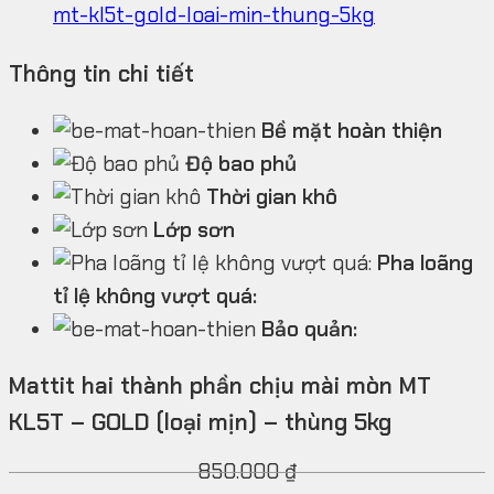
Thông tin chi tiết
Bề mặt hoàn thiện
Độ bao phủ
Thời gian khô
Lớp sơn
Pha loãng
tỉ lệ không vượt quá:
Bảo quản:
Mattit hai thành phần chịu mài mòn MT
KL5T – GOLD (loại mịn) – thùng 5kg
850.000
₫