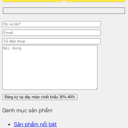
Danh mục sản phẩm
Sản phẩm nổi bật