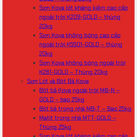
Sơn Kova lót kháng kiềm cao cấp
ngoài trời K209-GOLD – thùng
20kg
Sơn Kova không bóng cao cấp
ngoài trời K5501-GOLD – thùng
20kg
Sơn Kova không bóng ngoài trời
K261-GOLD – Thùng 20kg
Sơn Lót và Bột Bả Kova
Bột bả Kova ngoài trời MB-N –
GOLD – bao 25kg
Bột bả trong nhà MB-T – Bao 25kg
Matit trong nhà MTT-GOLD –
Thùng 25kg
Sơn Kova lót kháng kiềm cao cấp