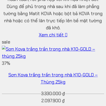
450.000 ₫.
Dùng để phủ trong nhà sau khi đã làm phẳng
tường bằng Matit KOVA hoặc bột bả KOVA trong
nhà hoặc có thể lăn trực tiếp lên bề mặt tường
đã khô.
Xem chi tiết
sale
37%
Sơn Kova trắng trần trong nhà K10-GOLD –
Thùng 25kg
3.330.000
₫
Giá
Giá
2.097.900
₫