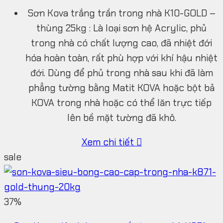
gốc
hiện
Sơn Kova trắng trần trong nhà K10-GOLD –
là:
tại
thùng 25kg : Là loại sơn hệ Acrylic, phủ
3.330.000 ₫.
là:
trong nhà có chất lượng cao, đã nhiệt đới
2.097.900 ₫.
hóa hoàn toàn, rất phù hợp với khí hậu nhiệt
đới. Dùng để phủ trong nhà sau khi đã làm
phẳng tường bằng Matit KOVA hoặc bột bả
KOVA trong nhà hoặc có thể lăn trực tiếp
lên bề mặt tường đã khô.
Xem chi tiết
sale
37%