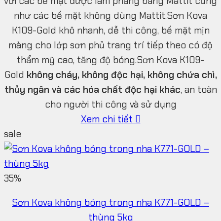
với các bề mặt được làm phẳng bằng Mattit cũng
như các bề mặt không dùng Mattit.Sơn Kova
K109-Gold khô nhanh, dễ thi công, bề mặt mịn
màng cho lớp sơn phủ trang trí tiếp theo có độ
thẩm mỹ cao, tăng độ bóng.Sơn Kova K109-
Gold
không cháy, không độc hại, không chứa chì,
thủy ngân và các hóa chất độc hại khác
, an toàn
cho người thi công và sử dụng
Xem chi tiết
sale
35%
Sơn Kova không bóng trong nha K771-GOLD –
thùng 5kg