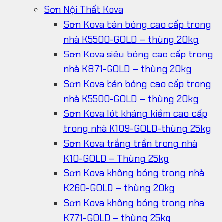
Sơn Nội Thất Kova
Sơn Kova bán bóng cao cấp trong
nhà K5500-GOLD – thùng 20kg
Sơn Kova siêu bóng cao cấp trong
nhà K871-GOLD – thùng 20kg
Sơn Kova bán bóng cao cấp trong
nhà K5500-GOLD – thùng 20kg
Sơn Kova lót kháng kiềm cao cấp
trong nhà K109-GOLD-thùng 25kg
Sơn Kova trắng trần trong nhà
K10-GOLD – Thùng 25kg
Sơn Kova không bóng trong nhà
K260-GOLD – thùng 20kg
Sơn Kova không bóng trong nha
K771-GOLD – thùng 25kg