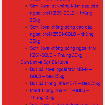
Sơn Kova lót kháng kiềm cao cấp
ngoài trời K209-GOLD – thùng
20kg
Sơn Kova không bóng cao cấp
ngoài trời K5501-GOLD – thùng
20kg
Sơn Kova không bóng ngoài trời
K261-GOLD – Thùng 20kg
Sơn Lót và Bột Bả Kova
Bột bả Kova ngoài trời MB-N –
GOLD – bao 25kg
Bột bả trong nhà MB-T – Bao 25kg
Matit trong nhà MTT-GOLD –
Thùng 25kg
Sơn Kova lót kháng kiềm cao cấp