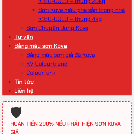
K180-GOLD – thùng 20kg
Sơn Kova màu pha sẵn trong nhà
K180-GOLD – thùng 4kg
Sơn Chuyên Dụng Kova
Tư vấn
Bảng màu sơn Kova
Bảng màu sơn giả đá Kova
KV Colourtrend
Colourfan+
Tin tức
Liên hệ
🛡️
HOÀN TIỀN 200% NẾU PHÁT HIỆN SƠN KOVA
GIẢ