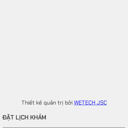
Thiết kế quản trị bởi
WETECH JSC
ĐẶT LỊCH KHÁM