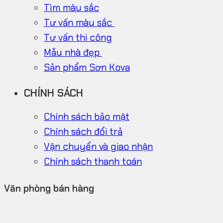
Tìm màu sắc
Tư vấn màu sắc
Tư vấn thi công
Mẫu nhà đẹp
Sản phẩm Sơn Kova
CHÍNH SÁCH
Chính sách bảo mật
Chính sách đổi trả
Vận chuyển và giao nhận
Chính sách thanh toán
Văn phòng bán hàng