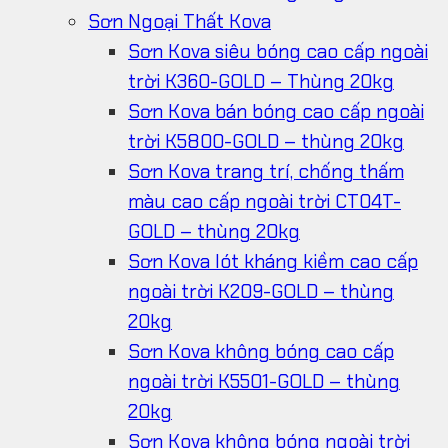
Sơn Ngoại Thất Kova
Sơn Kova siêu bóng cao cấp ngoài
trời K360-GOLD – Thùng 20kg
Sơn Kova bán bóng cao cấp ngoài
trời K5800-GOLD – thùng 20kg
Sơn Kova trang trí, chống thấm
màu cao cấp ngoài trời CT04T-
GOLD – thùng 20kg
Sơn Kova lót kháng kiềm cao cấp
ngoài trời K209-GOLD – thùng
20kg
Sơn Kova không bóng cao cấp
ngoài trời K5501-GOLD – thùng
20kg
Sơn Kova không bóng ngoài trời