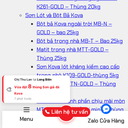
K261-GOLD – Thùng 20kg
Sơn Lót và Bột Bả Kova
Bột bả Kova ngoài trời MB-N –
GOLD – bao 25kg
Bột bả trong nhà MB-T – Bao 25kg
Matit trong nhà MTT-GOLD –
Thùng 25kg
Sơn Kova lót kháng kiềm cao cấp
trong nhà K109-GOLD-thùng 5kg
Matit ngoài MTN-GOLD – Thùng
25kg
Mattit hai thành phần chịu mài mòn
MT KL5T – GOLD (loại mịn) – thùng
📞 Liên hệ tư vấn
25kg
Menu
Zalo Cửa Hàng
Mattit chịu ẩm ướt dùng cho sân