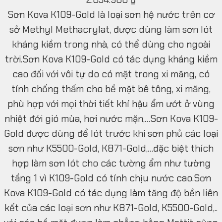
gốc
hiện
Sơn Kova K109-Gold là loại sơn hệ nước trên cơ
là:
tại
sở Methyl Methacrylat, được dùng làm sơn lót
3.230.000 ₫.
là:
kháng kiềm trong nhà, có thể dùng cho ngoài
2.034.900 ₫.
trời.Sơn Kova K109-Gold có tác dụng kháng kiềm
cao đối với vôi tự do có mặt trong xi măng, có
tính chống thấm cho bề mặt bê tông, xi măng,
phù hợp với mọi thời tiết khí hậu ẩm ướt ở vùng
nhiệt đới gió mùa, hơi nước mặn,…Sơn Kova K109-
Gold được dùng để lót trước khi sơn phủ các loại
sơn như K5500-Gold, K871-Gold,…đặc biệt thích
hợp làm sơn lót cho các tường ẩm như tường
tầng 1 vì K109-Gold có tính chịu nước cao.Sơn
Kova K109-Gold có tác dụng làm tăng độ bền liên
kết của các loại sơn như K871-Gold, K5500-Gold,..