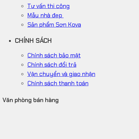
Tư vấn thi công
Mẫu nhà đẹp
Sản phẩm Sơn Kova
CHÍNH SÁCH
Chính sách bảo mật
Chính sách đổi trả
Vận chuyển và giao nhận
Chính sách thanh toán
Văn phòng bán hàng