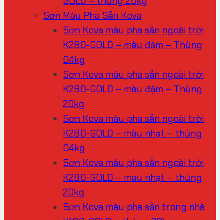
GOLD – thùng 20kg
Sơn Màu Pha Sẵn Kova
Sơn Kova màu pha sẵn ngoài trời
K280-GOLD – màu đậm – Thùng
04kg
Sơn Kova màu pha sẵn ngoài trời
K280-GOLD – màu đậm – Thùng
20kg
Sơn Kova màu pha sẵn ngoài trời
K280-GOLD – màu nhạt – thùng
04kg
Sơn Kova màu pha sẵn ngoài trời
K280-GOLD – màu nhạt – thùng
20kg
Sơn Kova màu pha sẵn trong nhà