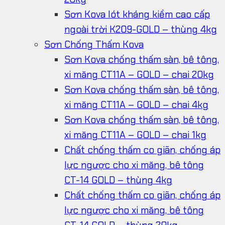
Sơn Kova lót kháng kiềm cao cấp
ngoài trời K209-GOLD – thùng 4kg
Sơn Chống Thấm Kova
Sơn Kova chống thấm sàn, bê tông,
xi măng CT11A – GOLD – chai 20kg
Sơn Kova chống thấm sàn, bê tông,
xi măng CT11A – GOLD – chai 4kg
Sơn Kova chống thấm sàn, bê tông,
xi măng CT11A – GOLD – chai 1kg
Chất chống thấm co giãn, chống áp
lực ngược cho xi măng, bê tông
CT-14 GOLD – thùng 4kg
Chất chống thấm co giãn, chống áp
lực ngược cho xi măng, bê tông