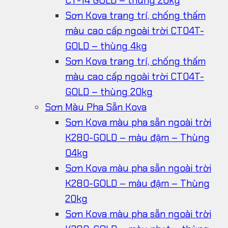
CT-14 GOLD – thùng 20kg
Sơn Kova trang trí, chống thấm
màu cao cấp ngoài trời CT04T-
GOLD – thùng 4kg
Sơn Kova trang trí, chống thấm
màu cao cấp ngoài trời CT04T-
GOLD – thùng 20kg
Sơn Màu Pha Sẵn Kova
Sơn Kova màu pha sẵn ngoài trời
K280-GOLD – màu đậm – Thùng
04kg
Sơn Kova màu pha sẵn ngoài trời
K280-GOLD – màu đậm – Thùng
20kg
Sơn Kova màu pha sẵn ngoài trời