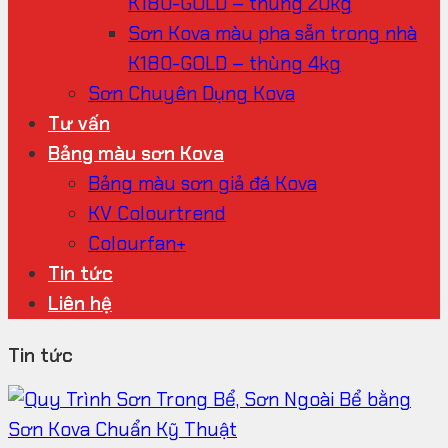
K180-GOLD – thùng 20kg
Sơn Kova màu pha sẵn trong nhà
K180-GOLD – thùng 4kg
Sơn Chuyên Dụng Kova
Tư vấn
Bảng màu sơn Kova
Bảng màu sơn giả đá Kova
KV Colourtrend
Colourfan+
Tin tức
Liên hệ
Tin tức